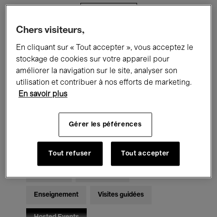
Filtres
Chers visiteurs,
Tous les événements
Concerts
En cliquant sur « Tout accepter », vous acceptez le
stockage de cookies sur votre appareil pour
Expositions
Films
Performances
améliorer la navigation sur le site, analyser son
utilisation et contribuer à nos efforts de marketing.
Rencontres & Débats
Jazz
En savoir plus
Musique classique
Global Music
Gérer les péférences
Musique électronique
Tout refuser
Tout accepter
Pour tous
Kids’ Palace
Enseignement
Visites guidées