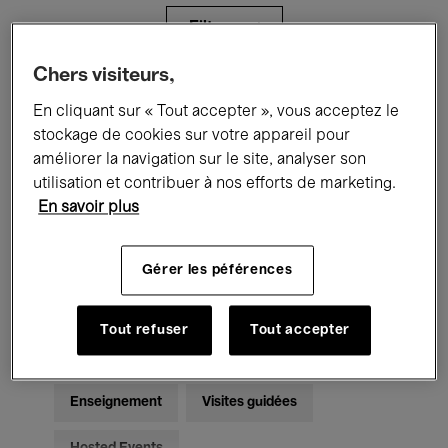
Filtres
Chers visiteurs,
Tous les événements
Concerts
En cliquant sur « Tout accepter », vous acceptez le
stockage de cookies sur votre appareil pour
Expositions
Films
Performances
améliorer la navigation sur le site, analyser son
utilisation et contribuer à nos efforts de marketing.
Rencontres & Débats
Jazz
En savoir plus
Musique classique
Global Music
Gérer les péférences
Musique électronique
Tout refuser
Tout accepter
Pour tous
Kids’ Palace
Enseignement
Visites guidées