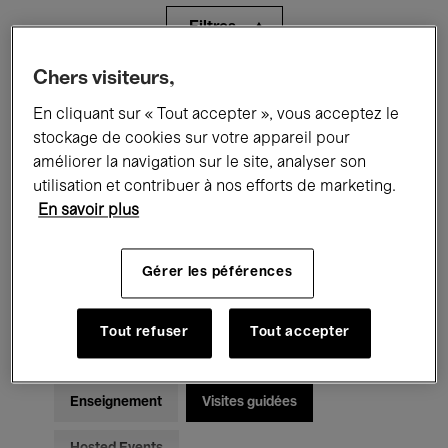
Filtres
Chers visiteurs,
Tous les événements
Concerts
En cliquant sur « Tout accepter », vous acceptez le
Expositions
Films
Performances
stockage de cookies sur votre appareil pour
améliorer la navigation sur le site, analyser son
Rencontres & Débats
Jazz
utilisation et contribuer à nos efforts de marketing.
En savoir plus
Musique classique
Global Music
Gérer les péférences
Musique électronique
Tout refuser
Tout accepter
Pour tous
Kids’ Palace
Enseignement
Visites guidées