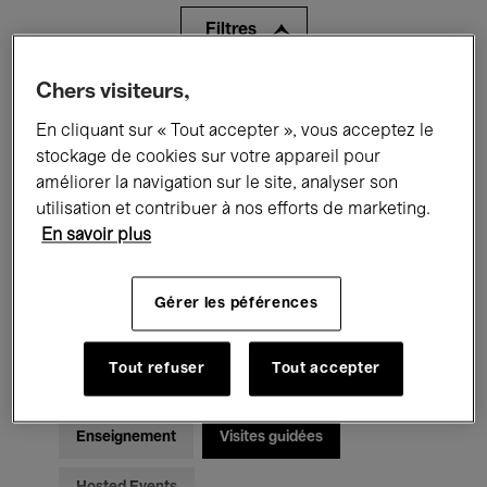
Filtres
Chers visiteurs,
Tous les événements
Concerts
En cliquant sur « Tout accepter », vous acceptez le
Expositions
Films
Performances
stockage de cookies sur votre appareil pour
améliorer la navigation sur le site, analyser son
Rencontres & Débats
Jazz
utilisation et contribuer à nos efforts de marketing.
En savoir plus
Musique classique
Global Music
Musique électronique
Gérer les péférences
Tout refuser
Tout accepter
Pour tous
Kids’ Palace
Enseignement
Visites guidées