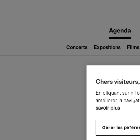
Main
Agenda
navigation
Main
navigation
Concerts
Expositions
Films
(level
2)
Ce q
Chers visiteurs,
En cliquant sur « T
améliorer la navigat
savoir plus
Au
Gérer les péfére