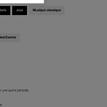
bats
Jazz
Musique classique
ted Events
r une autre période.
té