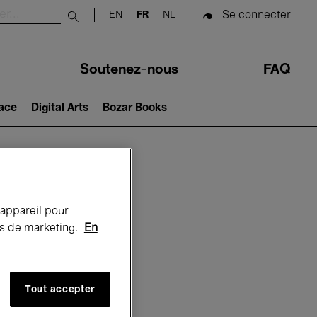
Se connecter
EN
FR
NL
Submit search
Soutenez-nous
FAQ
lace
Digital Arts
Bozar Books
Bozar
 appareil pour
rts de marketing.
En
Tout accepter