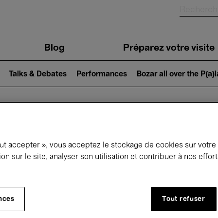
Blog
Préparez votre visite
Talks & Debates
Performances
Bozar all over the P(a)
ui se passe à 
out accepter », vous acceptez le stockage de cookies sur votre
ion sur le site, analyser son utilisation et contribuer à nos effo
jourd'hui
Prochains 7 jours
Mois
nces
Tout refuser
Lundi 11 Mai 2026