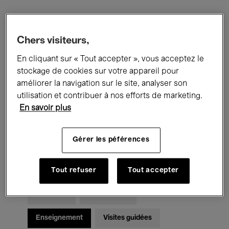
Filtres
Chers visiteurs,
En cliquant sur « Tout accepter », vous acceptez le
Tous les événements
Concerts
stockage de cookies sur votre appareil pour
Expositions
Films
Performances
améliorer la navigation sur le site, analyser son
utilisation et contribuer à nos efforts de marketing.
Rencontres & Débats
Jazz
En savoir plus
Musique classique
Global Music
Gérer les péférences
Musique électronique
Tout refuser
Tout accepter
Pour tous
Kids’ Palace
Enseignement
Visites guidées