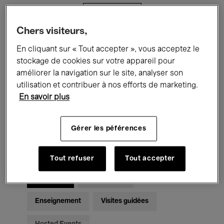
Filtres
Chers visiteurs,
Tous les événements
Concerts
En cliquant sur « Tout accepter », vous acceptez le
stockage de cookies sur votre appareil pour
Expositions
Films
Performances
améliorer la navigation sur le site, analyser son
utilisation et contribuer à nos efforts de marketing.
Rencontres & Débats
Jazz
En savoir plus
Musique classique
Global Music
Gérer les péférences
Musique électronique
Tout refuser
Tout accepter
Pour tous
Kids’ Palace
Enseignement
Visites guidées