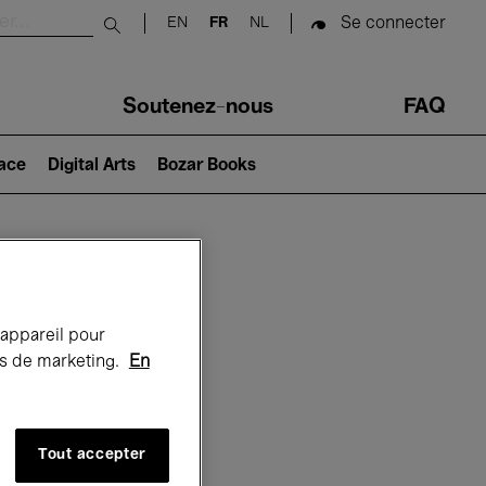
Se connecter
EN
FR
NL
Submit search
Soutenez-nous
FAQ
lace
Digital Arts
Bozar Books
Bozar
 appareil pour
rts de marketing.
En
Tout accepter