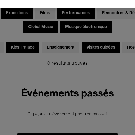
Expositions
Films
Performances
Rencontres & Dé
Global Music
Musique électronique
Kids’ Palace
Enseignement
Visites guidées
Hos
0 résultats trouvés
Événements passés
Oups, aucun événement prévu ce mois-ci.