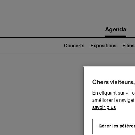
Main
Agenda
navigation
Main
navigation
Concerts
Expositions
Films
(level
2)
Ce q
Chers visiteurs,
En cliquant sur « T
améliorer la navigat
savoir plus
Au
Gérer les péfére