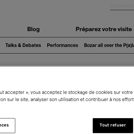
Blog
Préparez votre visite
Talks & Debates
Performances
Bozar all over the P(a)
ui se passe à 
out accepter », vous acceptez le stockage de cookies sur votre
ion sur le site, analyser son utilisation et contribuer à nos effo
jourd'hui
Prochains 7 jours
Mois
nces
Tout refuser
Lundi 01 - Mardi 30 Juin 2026