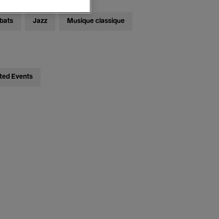
bats
Jazz
Musique classique
ted Events