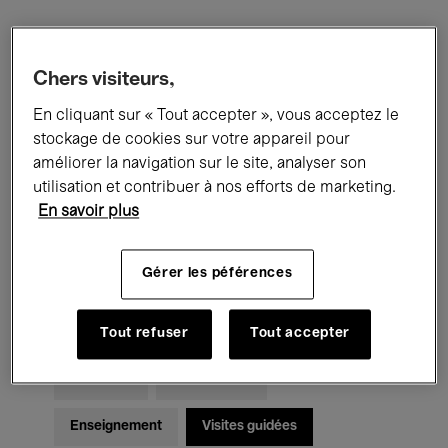
Filtres
Chers visiteurs,
En cliquant sur « Tout accepter », vous acceptez le
Tous les événements
Concerts
stockage de cookies sur votre appareil pour
Expositions
Films
Performances
améliorer la navigation sur le site, analyser son
utilisation et contribuer à nos efforts de marketing.
Rencontres & Débats
Jazz
En savoir plus
Musique classique
Global Music
Gérer les péférences
Musique électronique
Tout refuser
Tout accepter
Pour tous
Kids’ Palace
Enseignement
Visites guidées