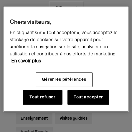
Filtres
Chers visiteurs,
Tous les événements
Concerts
En cliquant sur « Tout accepter », vous acceptez le
stockage de cookies sur votre appareil pour
Expositions
Films
Performances
améliorer la navigation sur le site, analyser son
utilisation et contribuer à nos efforts de marketing.
Rencontres & Débats
Jazz
En savoir plus
Musique classique
Global Music
Gérer les péférences
Musique électronique
Tout refuser
Tout accepter
Pour tous
Kids’ Palace
Enseignement
Visites guidées