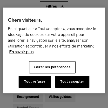
Filtres
Chers visiteurs,
Tous les événements
Concerts
En cliquant sur « Tout accepter », vous acceptez le
Expositions
Films
Performances
stockage de cookies sur votre appareil pour
améliorer la navigation sur le site, analyser son
Rencontres & Débats
Jazz
utilisation et contribuer à nos efforts de marketing.
En savoir plus
Musique classique
Global Music
Musique électronique
Gérer les péférences
Tout refuser
Tout accepter
Pour tous
Kids’ Palace
Enseignement
Visites guidées