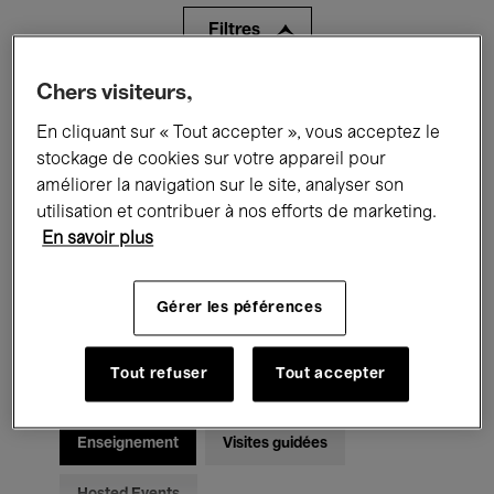
Filtres
Chers visiteurs,
Tous les événements
Concerts
En cliquant sur « Tout accepter », vous acceptez le
Expositions
Films
Performances
stockage de cookies sur votre appareil pour
améliorer la navigation sur le site, analyser son
Rencontres & Débats
Jazz
utilisation et contribuer à nos efforts de marketing.
En savoir plus
Musique classique
Global Music
Musique électronique
Gérer les péférences
Tout refuser
Tout accepter
Pour tous
Kids’ Palace
Enseignement
Visites guidées