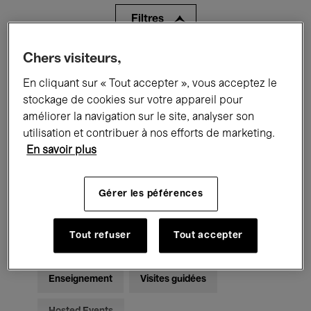
Filtres
Chers visiteurs,
Tous les événements
Concerts
En cliquant sur « Tout accepter », vous acceptez le
Expositions
Films
Performances
stockage de cookies sur votre appareil pour
améliorer la navigation sur le site, analyser son
Rencontres & Débats
Jazz
utilisation et contribuer à nos efforts de marketing.
En savoir plus
Musique classique
Global Music
Musique électronique
Gérer les péférences
Tout refuser
Tout accepter
Pour tous
Kids’ Palace
Enseignement
Visites guidées