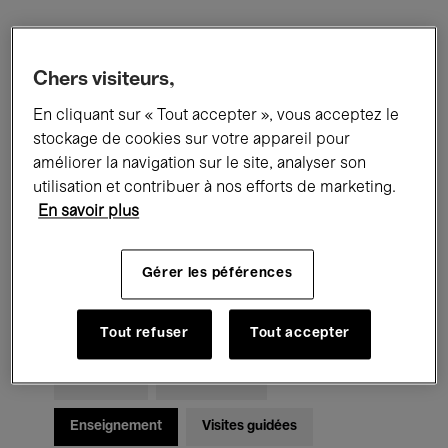
Filtres
Chers visiteurs,
En cliquant sur « Tout accepter », vous acceptez le
Tous les événements
Concerts
stockage de cookies sur votre appareil pour
Expositions
Films
Performances
améliorer la navigation sur le site, analyser son
utilisation et contribuer à nos efforts de marketing.
Rencontres & Débats
Jazz
En savoir plus
Musique classique
Global Music
Gérer les péférences
Musique électronique
Tout refuser
Tout accepter
Pour tous
Kids’ Palace
Enseignement
Visites guidées