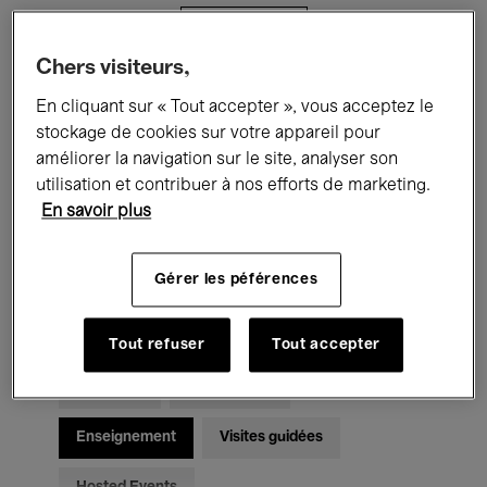
Filtres
Chers visiteurs,
Tous les événements
Concerts
En cliquant sur « Tout accepter », vous acceptez le
stockage de cookies sur votre appareil pour
Expositions
Films
Performances
améliorer la navigation sur le site, analyser son
utilisation et contribuer à nos efforts de marketing.
Rencontres & Débats
Jazz
En savoir plus
Musique classique
Global Music
Gérer les péférences
Musique électronique
Tout refuser
Tout accepter
Pour tous
Kids’ Palace
Enseignement
Visites guidées