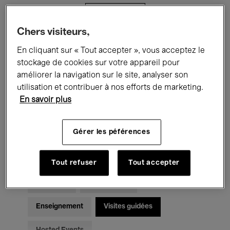
Filtres
Chers visiteurs,
Tous les événements
Concerts
En cliquant sur « Tout accepter », vous acceptez le
stockage de cookies sur votre appareil pour
Expositions
Films
Performances
améliorer la navigation sur le site, analyser son
utilisation et contribuer à nos efforts de marketing.
Rencontres & Débats
Jazz
En savoir plus
Musique classique
Global Music
Gérer les péférences
Musique électronique
Tout refuser
Tout accepter
Pour tous
Kids’ Palace
Enseignement
Visites guidées