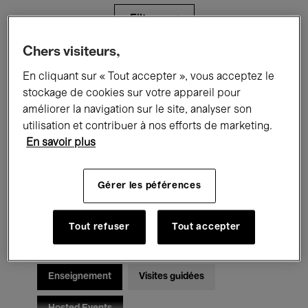
Filtres
Chers visiteurs,
Tous les événements
Concerts
En cliquant sur « Tout accepter », vous acceptez le
stockage de cookies sur votre appareil pour
Expositions
Films
Performances
améliorer la navigation sur le site, analyser son
utilisation et contribuer à nos efforts de marketing.
Rencontres & Débats
Jazz
En savoir plus
Musique classique
Global Music
Gérer les péférences
Musique électronique
Tout refuser
Tout accepter
Pour tous
Kids’ Palace
Enseignement
Visites guidées