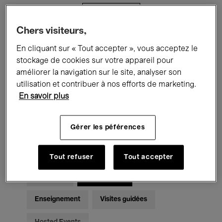
Filtres
Chers visiteurs,
Tous les événements
Concerts
En cliquant sur « Tout accepter », vous acceptez le
stockage de cookies sur votre appareil pour
Expositions
Films
Performances
améliorer la navigation sur le site, analyser son
utilisation et contribuer à nos efforts de marketing.
Rencontres & Débats
Jazz
En savoir plus
Musique classique
Global Music
Gérer les péférences
Musique électronique
Tout refuser
Tout accepter
Pour tous
Kids’ Palace
Enseignement
Visites guidées