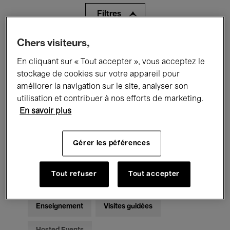
Filtres
Chers visiteurs,
Tous les événements
Concerts
En cliquant sur « Tout accepter », vous acceptez le
Expositions
Films
Performances
stockage de cookies sur votre appareil pour
améliorer la navigation sur le site, analyser son
Rencontres & Débats
Jazz
utilisation et contribuer à nos efforts de marketing.
En savoir plus
Musique classique
Global Music
Musique électronique
Gérer les péférences
Tout refuser
Tout accepter
Pour tous
Kids’ Palace
Enseignement
Visites guidées