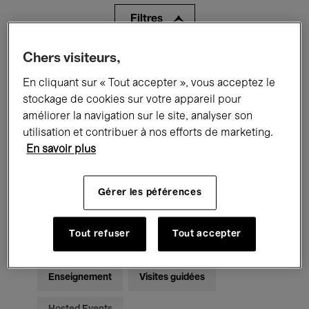
Filtres
Chers visiteurs,
Tous les événements
Concerts
En cliquant sur « Tout accepter », vous acceptez le
Expositions
Films
Performances
stockage de cookies sur votre appareil pour
améliorer la navigation sur le site, analyser son
Rencontres & Débats
Jazz
utilisation et contribuer à nos efforts de marketing.
En savoir plus
Musique classique
Global Music
Musique électronique
Gérer les péférences
Tout refuser
Tout accepter
Pour tous
Kids’ Palace
Enseignement
Visites guidées