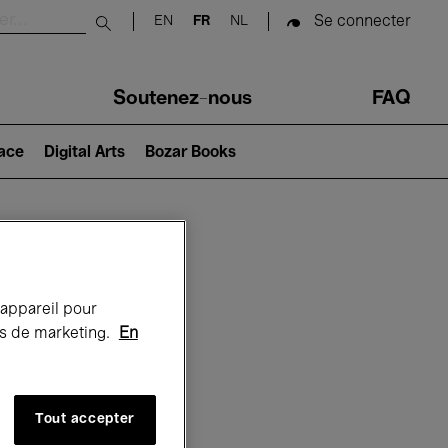
Se connecter
EN
FR
NL
Submit search
Soutenez-nous
FAQ
lace
Digital Arts
Bozar Books
Bozar
 appareil pour
rts de marketing.
En
Tout accepter