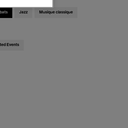
bats
Jazz
Musique classique
ted Events