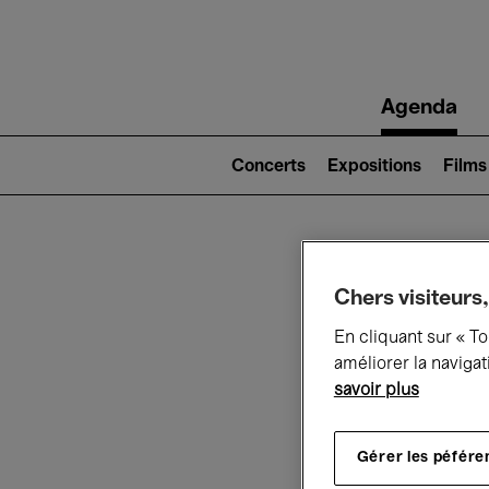
Main
Agenda
navigation
Main
navigation
Concerts
Expositions
Films
(level
2)
Ce q
Chers visiteurs,
En cliquant sur « T
améliorer la navigat
savoir plus
Au
Gérer les péfére