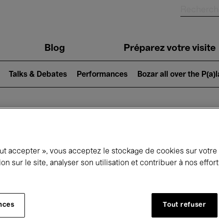
Blog
Préparez votre visite
Talks & Debates
Performances
Bozar all over the P(a)
ui se passe à 
out accepter », vous acceptez le stockage de cookies sur votre
ion sur le site, analyser son utilisation et contribuer à nos effo
jourd'hui
Prochains 7 jours
Novembre
nces
Tout refuser
Dimanche 01 - Lundi 30 Novembre 2026