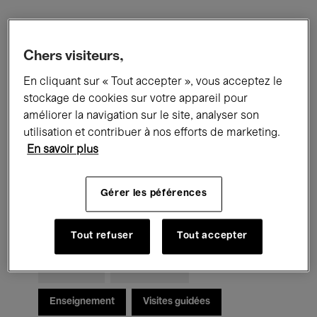
Filtres
Chers visiteurs,
En cliquant sur « Tout accepter », vous acceptez le
Tous les événements
Concerts
stockage de cookies sur votre appareil pour
Expositions
Films
Performances
améliorer la navigation sur le site, analyser son
utilisation et contribuer à nos efforts de marketing.
Rencontres & Débats
Jazz
En savoir plus
Musique classique
Global Music
Gérer les péférences
Musique électronique
Tout refuser
Tout accepter
Pour tous
Kids’ Palace
Enseignement
Visites guidées