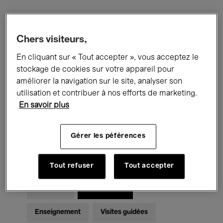
Filtres
Chers visiteurs,
En cliquant sur « Tout accepter », vous acceptez le
Tous les événements
Concerts
stockage de cookies sur votre appareil pour
Expositions
Films
Performances
améliorer la navigation sur le site, analyser son
utilisation et contribuer à nos efforts de marketing.
Rencontres & Débats
Jazz
En savoir plus
Musique classique
Global Music
Gérer les péférences
Musique électronique
Tout refuser
Tout accepter
Pour tous
Kids’ Palace
Enseignement
Visites guidées