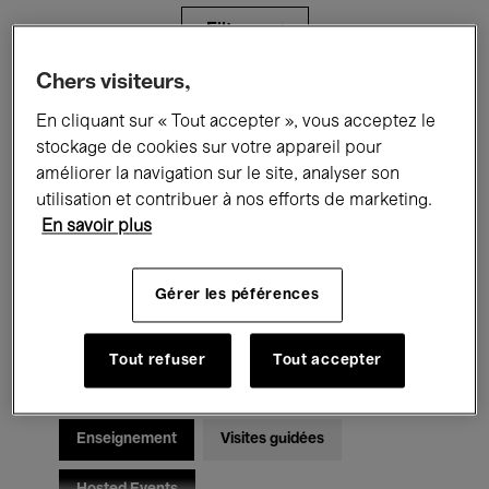
Filtres
Chers visiteurs,
Tous les événements
Concerts
En cliquant sur « Tout accepter », vous acceptez le
stockage de cookies sur votre appareil pour
Expositions
Films
Performances
améliorer la navigation sur le site, analyser son
utilisation et contribuer à nos efforts de marketing.
Rencontres & Débats
Jazz
En savoir plus
Musique classique
Global Music
Gérer les péférences
Musique électronique
Tout refuser
Tout accepter
Pour tous
Kids’ Palace
Enseignement
Visites guidées