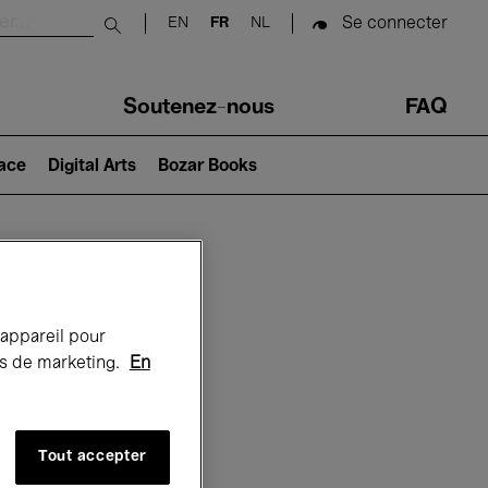
Se connecter
EN
FR
NL
Submit search
Soutenez-nous
FAQ
lace
Digital Arts
Bozar Books
Bozar
 appareil pour
rts de marketing.
En
Tout accepter