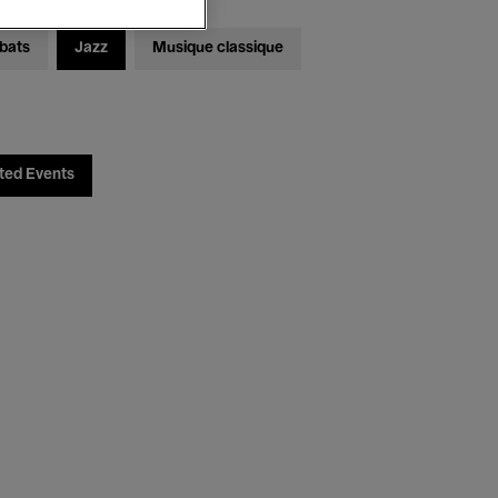
bats
Jazz
Musique classique
ted Events