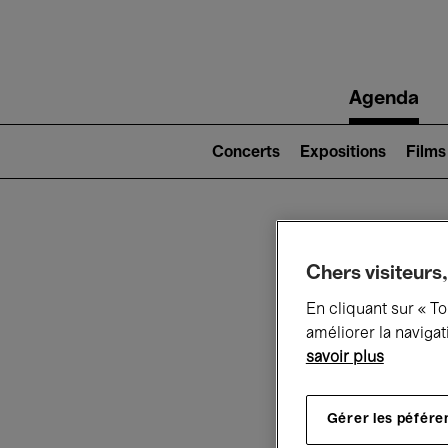
Main
Agenda
navigation
Main
navigation
Concerts
Expositions
Films
(level
2)
Ce q
Chers visiteurs,
En cliquant sur « T
améliorer la navigat
savoir plus
Au
Gérer les péfére