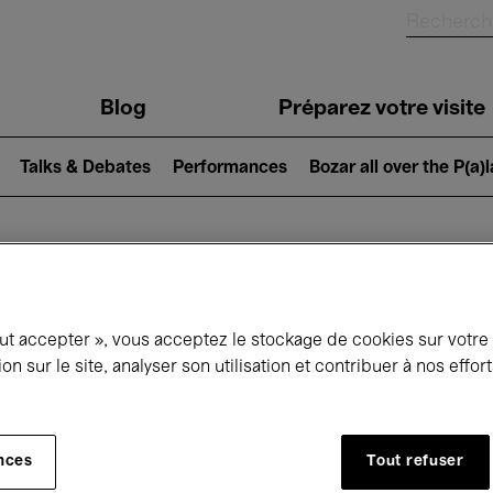
Blog
Préparez votre visite
Talks & Debates
Performances
Bozar all over the P(a)
ui se passe à 
out accepter », vous acceptez le stockage de cookies sur votre
ion sur le site, analyser son utilisation et contribuer à nos effo
jourd'hui
Prochains 7 jours
Mois
nces
Tout refuser
Lundi 01 - Mardi 30 Juin 2026