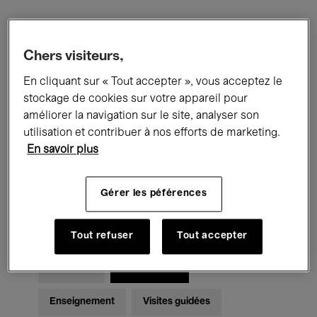
Filtres
Chers visiteurs,
En cliquant sur « Tout accepter », vous acceptez le
Tous les événements
Concerts
stockage de cookies sur votre appareil pour
Expositions
Films
Performances
améliorer la navigation sur le site, analyser son
utilisation et contribuer à nos efforts de marketing.
Rencontres & Débats
Jazz
En savoir plus
Musique classique
Global Music
Gérer les péférences
Musique électronique
Tout refuser
Tout accepter
Pour tous
Kids’ Palace
Enseignement
Visites guidées