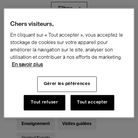
Filtres
Chers visiteurs,
Tous les événements
Concerts
En cliquant sur « Tout accepter », vous acceptez le
Expositions
Films
Performances
stockage de cookies sur votre appareil pour
améliorer la navigation sur le site, analyser son
Rencontres & Débats
Jazz
utilisation et contribuer à nos efforts de marketing.
En savoir plus
Musique classique
Global Music
Gérer les péférences
Musique électronique
Tout refuser
Tout accepter
Pour tous
Kids’ Palace
Enseignement
Visites guidées