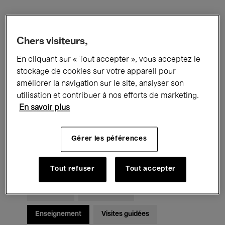
Filtres
Chers visiteurs,
Tous les événements
Concerts
En cliquant sur « Tout accepter », vous acceptez le
stockage de cookies sur votre appareil pour
Expositions
Films
Performances
améliorer la navigation sur le site, analyser son
utilisation et contribuer à nos efforts de marketing.
Rencontres & Débats
Jazz
En savoir plus
Musique classique
Global Music
Gérer les péférences
Musique électronique
Tout refuser
Tout accepter
Pour tous
Kids’ Palace
Enseignement
Visites guidées