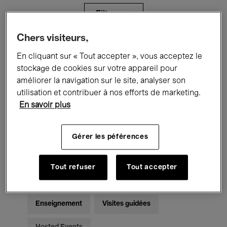
Filtres
Chers visiteurs,
Tous les événements
Concerts
En cliquant sur « Tout accepter », vous acceptez le
stockage de cookies sur votre appareil pour
Expositions
Films
Performances
améliorer la navigation sur le site, analyser son
utilisation et contribuer à nos efforts de marketing.
Rencontres & Débats
Jazz
En savoir plus
Musique classique
Global Music
Gérer les péférences
Musique électronique
Tout refuser
Tout accepter
Pour tous
Kids’ Palace
Enseignement
Visites guidées