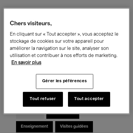
Filtres
Chers visiteurs,
En cliquant sur « Tout accepter », vous acceptez le
Tous les événements
Concerts
stockage de cookies sur votre appareil pour
Expositions
Films
Performances
améliorer la navigation sur le site, analyser son
utilisation et contribuer à nos efforts de marketing.
Rencontres & Débats
Jazz
En savoir plus
Musique classique
Global Music
Gérer les péférences
Musique électronique
Tout refuser
Tout accepter
Pour tous
Kids’ Palace
Enseignement
Visites guidées