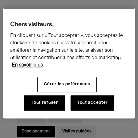
Filtres
Chers visiteurs,
En cliquant sur « Tout accepter », vous acceptez le
Tous les événements
Concerts
stockage de cookies sur votre appareil pour
Expositions
Films
Performances
améliorer la navigation sur le site, analyser son
utilisation et contribuer à nos efforts de marketing.
Rencontres & Débats
Jazz
En savoir plus
Musique classique
Global Music
Gérer les péférences
Musique électronique
Tout refuser
Tout accepter
Pour tous
Kids’ Palace
Enseignement
Visites guidées