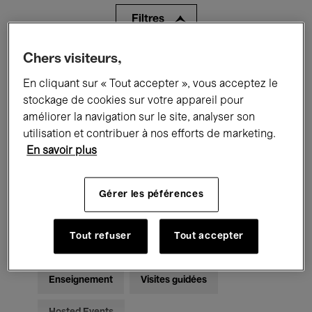
Filtres
Chers visiteurs,
Tous les événements
Concerts
En cliquant sur « Tout accepter », vous acceptez le
Expositions
Films
Performances
stockage de cookies sur votre appareil pour
améliorer la navigation sur le site, analyser son
Rencontres & Débats
Jazz
utilisation et contribuer à nos efforts de marketing.
En savoir plus
Musique classique
Global Music
Musique électronique
Gérer les péférences
Tout refuser
Tout accepter
Pour tous
Kids’ Palace
Enseignement
Visites guidées