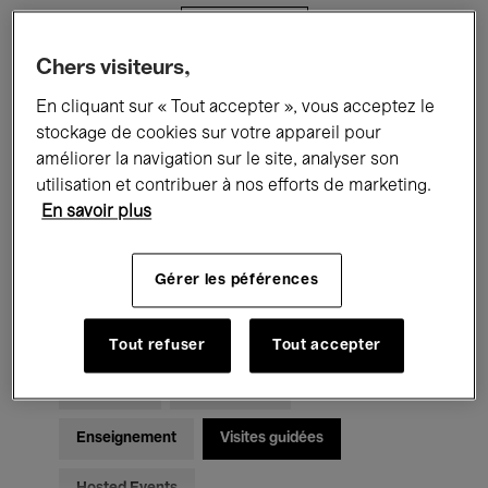
Filtres
Chers visiteurs,
Tous les événements
Concerts
En cliquant sur « Tout accepter », vous acceptez le
stockage de cookies sur votre appareil pour
Expositions
Films
Performances
améliorer la navigation sur le site, analyser son
utilisation et contribuer à nos efforts de marketing.
Rencontres & Débats
Jazz
En savoir plus
Musique classique
Global Music
Gérer les péférences
Musique électronique
Tout refuser
Tout accepter
Pour tous
Kids’ Palace
Enseignement
Visites guidées