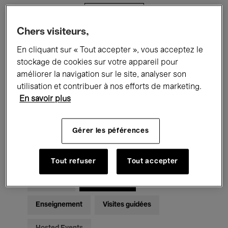
Filtres
Chers visiteurs,
Tous les événements
Concerts
En cliquant sur « Tout accepter », vous acceptez le
stockage de cookies sur votre appareil pour
Expositions
Films
Performances
améliorer la navigation sur le site, analyser son
utilisation et contribuer à nos efforts de marketing.
Rencontres & Débats
Jazz
En savoir plus
Musique classique
Global Music
Gérer les péférences
Musique électronique
Tout refuser
Tout accepter
Pour tous
Kids’ Palace
Enseignement
Visites guidées