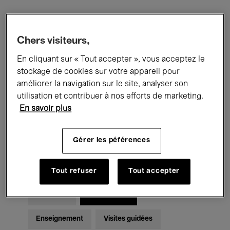
Filtres
Chers visiteurs,
En cliquant sur « Tout accepter », vous acceptez le
Tous les événements
Concerts
stockage de cookies sur votre appareil pour
Expositions
Films
Performances
améliorer la navigation sur le site, analyser son
utilisation et contribuer à nos efforts de marketing.
Rencontres & Débats
Jazz
En savoir plus
Musique classique
Global Music
Gérer les péférences
Musique électronique
Tout refuser
Tout accepter
Pour tous
Kids’ Palace
Enseignement
Visites guidées