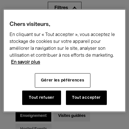
Filtres
Chers visiteurs,
Tous les événements
Concerts
En cliquant sur « Tout accepter », vous acceptez le
Expositions
Films
Performances
stockage de cookies sur votre appareil pour
améliorer la navigation sur le site, analyser son
Rencontres & Débats
Jazz
utilisation et contribuer à nos efforts de marketing.
En savoir plus
Musique classique
Global Music
Musique électronique
Gérer les péférences
Tout refuser
Tout accepter
Pour tous
Kids’ Palace
Enseignement
Visites guidées