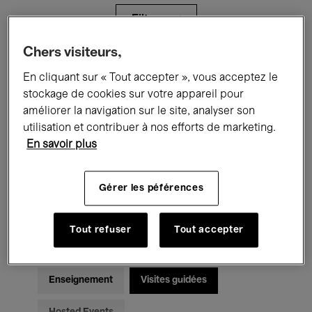
Filtres
Chers visiteurs,
Tous les événements
Concerts
En cliquant sur « Tout accepter », vous acceptez le
stockage de cookies sur votre appareil pour
Expositions
Films
Performances
améliorer la navigation sur le site, analyser son
utilisation et contribuer à nos efforts de marketing.
Rencontres & Débats
Jazz
En savoir plus
Musique classique
Global Music
Gérer les péférences
Musique électronique
Tout refuser
Tout accepter
Pour tous
Kids’ Palace
Enseignement
Visites guidées