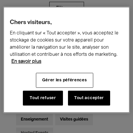
Filtres
Chers visiteurs,
Tous les événements
Concerts
En cliquant sur « Tout accepter », vous acceptez le
stockage de cookies sur votre appareil pour
Expositions
Films
Performances
améliorer la navigation sur le site, analyser son
utilisation et contribuer à nos efforts de marketing.
Rencontres & Débats
Jazz
En savoir plus
Musique classique
Global Music
Gérer les péférences
Musique électronique
Tout refuser
Tout accepter
Pour tous
Kids’ Palace
Enseignement
Visites guidées