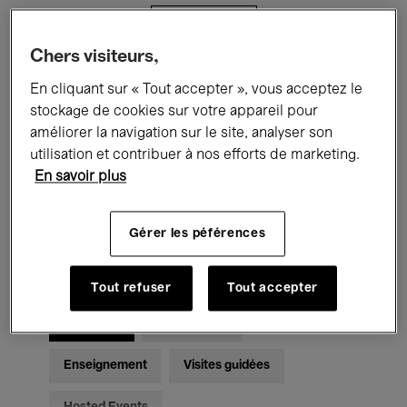
Filtres
Chers visiteurs,
Tous les événements
Concerts
En cliquant sur « Tout accepter », vous acceptez le
stockage de cookies sur votre appareil pour
Expositions
Films
Performances
améliorer la navigation sur le site, analyser son
utilisation et contribuer à nos efforts de marketing.
Rencontres & Débats
Jazz
En savoir plus
Musique classique
Global Music
Gérer les péférences
Musique électronique
Tout refuser
Tout accepter
Pour tous
Kids’ Palace
Enseignement
Visites guidées