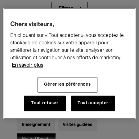
Filtres
Chers visiteurs,
Tous les événements
Concerts
En cliquant sur « Tout accepter », vous acceptez le
Expositions
Films
Performances
stockage de cookies sur votre appareil pour
améliorer la navigation sur le site, analyser son
Rencontres & Débats
Jazz
utilisation et contribuer à nos efforts de marketing.
En savoir plus
Musique classique
Global Music
Gérer les péférences
Musique électronique
Tout refuser
Tout accepter
Pour tous
Kids’ Palace
Enseignement
Visites guidées