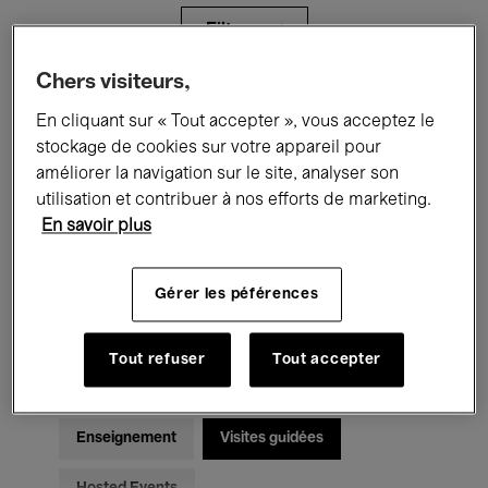
Filtres
Chers visiteurs,
Tous les événements
Concerts
En cliquant sur « Tout accepter », vous acceptez le
stockage de cookies sur votre appareil pour
Expositions
Films
Performances
améliorer la navigation sur le site, analyser son
utilisation et contribuer à nos efforts de marketing.
Rencontres & Débats
Jazz
En savoir plus
Musique classique
Global Music
Gérer les péférences
Musique électronique
Tout refuser
Tout accepter
Pour tous
Kids’ Palace
Enseignement
Visites guidées