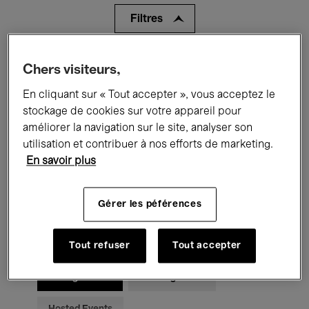
Filtres
Tous les événements
Concerts
Chers visiteurs,
En cliquant sur « Tout accepter », vous acceptez le
Expositions
Films
Performances
stockage de cookies sur votre appareil pour
Rencontres & Débats
Jazz
améliorer la navigation sur le site, analyser son
utilisation et contribuer à nos efforts de marketing.
Musique classique
Global Music
En savoir plus
Musique électronique
Gérer les péférences
Pour tous
Kids’ Palace
Tout refuser
Tout accepter
Enseignement
Visites guidées