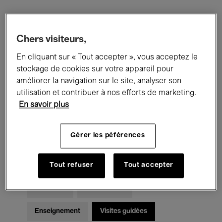
Filtres
Chers visiteurs,
En cliquant sur « Tout accepter », vous acceptez le
Tous les événements
Concerts
stockage de cookies sur votre appareil pour
Expositions
Films
Performances
améliorer la navigation sur le site, analyser son
utilisation et contribuer à nos efforts de marketing.
Rencontres & Débats
Jazz
En savoir plus
Musique classique
Global Music
Gérer les péférences
Musique électronique
Tout refuser
Tout accepter
Pour tous
Kids’ Palace
Enseignement
Visites guidées