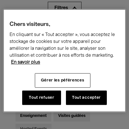
Filtres
Chers visiteurs,
Tous les événements
Concerts
En cliquant sur « Tout accepter », vous acceptez le
Expositions
Films
Performances
stockage de cookies sur votre appareil pour
améliorer la navigation sur le site, analyser son
Rencontres & Débats
Jazz
utilisation et contribuer à nos efforts de marketing.
En savoir plus
Musique classique
Global Music
Musique électronique
Gérer les péférences
Tout refuser
Tout accepter
Pour tous
Kids’ Palace
Enseignement
Visites guidées