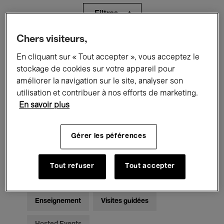
Filtres
Chers visiteurs,
Tous les événements
Concerts
En cliquant sur « Tout accepter », vous acceptez le
Expositions
Films
Performances
stockage de cookies sur votre appareil pour
améliorer la navigation sur le site, analyser son
Rencontres & Débats
Jazz
utilisation et contribuer à nos efforts de marketing.
En savoir plus
Musique classique
Global Music
Gérer les péférences
Musique électronique
Tout refuser
Tout accepter
Pour tous
Kids’ Palace
Enseignement
Visites guidées