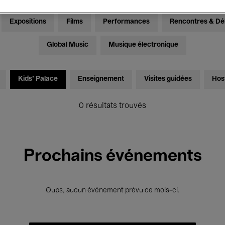
Expositions
Films
Performances
Rencontres & Dé
Global Music
Musique électronique
Kids’ Palace
Enseignement
Visites guidées
Hos
0 résultats trouvés
Prochains événements
Oups, aucun événement prévu ce mois-ci.