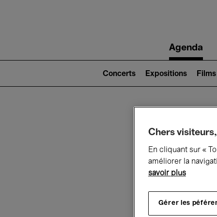
Main
Agenda
navigation
Main
navigation
Concerts
Expositions
Films
(level
2)
Ce q
Chers visiteurs,
En cliquant sur « T
améliorer la navigat
savoir plus
Au
Gérer les péfére