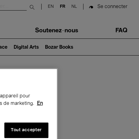
Se connecter
EN
FR
NL
Submit search
Soutenez-nous
FAQ
lace
Digital Arts
Bozar Books
Bozar
 appareil pour
rts de marketing.
En
Tout accepter