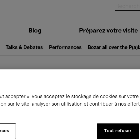
Blog
Préparez votre visite
Talks & Debates
Performances
Bozar all over the P(a)
ui se passe à 
out accepter », vous acceptez le stockage de cookies sur votre
ion sur le site, analyser son utilisation et contribuer à nos effo
jourd'hui
Prochains 7 jours
Novembre
nces
Tout refuser
Dimanche 01 - Lundi 30 Novembre 2026