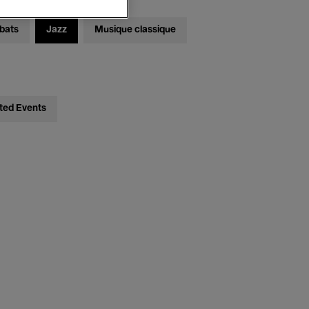
bats
Jazz
Musique classique
ted Events