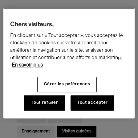
Filtres
Chers visiteurs,
En cliquant sur « Tout accepter », vous acceptez le
Tous les événements
Concerts
stockage de cookies sur votre appareil pour
Expositions
Films
Performances
améliorer la navigation sur le site, analyser son
utilisation et contribuer à nos efforts de marketing.
Rencontres & Débats
Jazz
En savoir plus
Musique classique
Global Music
Gérer les péférences
Musique électronique
Tout refuser
Tout accepter
Pour tous
Kids’ Palace
Enseignement
Visites guidées