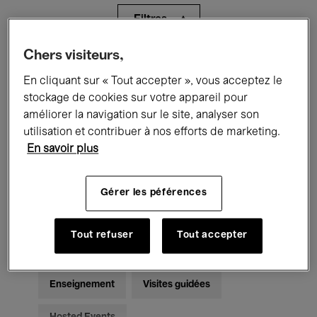
Filtres
Chers visiteurs,
Tous les événements
Concerts
En cliquant sur « Tout accepter », vous acceptez le
Expositions
Films
Performances
stockage de cookies sur votre appareil pour
améliorer la navigation sur le site, analyser son
Rencontres & Débats
Jazz
utilisation et contribuer à nos efforts de marketing.
En savoir plus
Musique classique
Global Music
Gérer les péférences
Musique électronique
Tout refuser
Tout accepter
Pour tous
Kids’ Palace
Enseignement
Visites guidées