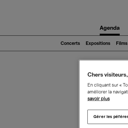
Main
Agenda
navigation
Main
navigation
Concerts
Expositions
Films
(level
2)
Ce q
Chers visiteurs,
En cliquant sur « T
améliorer la navigat
savoir plus
Au
Gérer les péfére