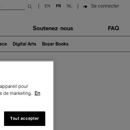
Se connecter
EN
FR
NL
Submit search
Soutenez-nous
FAQ
lace
Digital Arts
Bozar Books
Bozar
 appareil pour
rts de marketing.
En
Tout accepter