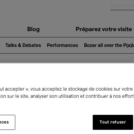
Blog
Préparez votre visite
Talks & Debates
Performances
Bozar all over the P(a)
ui se passe à 
out accepter », vous acceptez le stockage de cookies sur votre
ion sur le site, analyser son utilisation et contribuer à nos effo
jourd'hui
Prochains 7 jours
Mois
nces
Tout refuser
Vendredi 15 - Samedi 23 Mai 2026