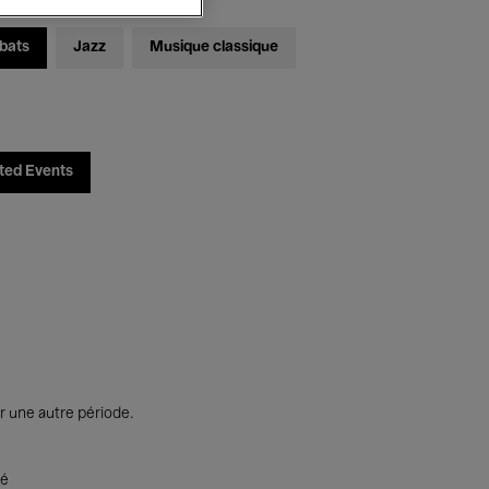
bats
Jazz
Musique classique
ted Events
r une autre période.
té