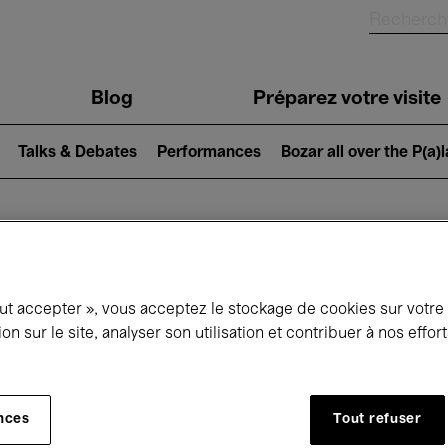
Blog
Préparez votre visite
Talks & Debates
Performances
Bozar all over the P(a)
ui se passe à 
out accepter », vous acceptez le stockage de cookies sur votre
ion sur le site, analyser son utilisation et contribuer à nos effo
jourd'hui
Prochains 7 jours
Mois
nces
Tout refuser
Lundi 01 - Mardi 30 Juin 2026