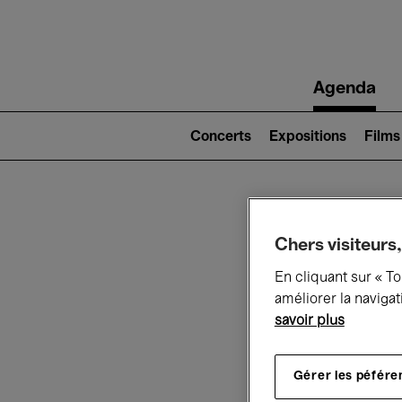
Main
Agenda
navigation
Main
navigation
Concerts
Expositions
Films
(level
2)
Ce q
Chers visiteurs,
En cliquant sur « T
améliorer la navigat
savoir plus
Au
Gérer les péfére