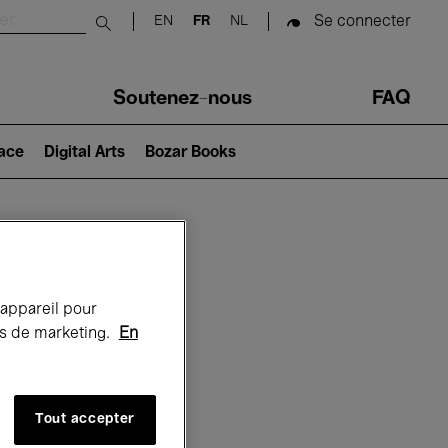
Se connecter
EN
FR
NL
Submit search
Soutenez-nous
FAQ
lace
Digital Arts
Bozar Books
Bozar
 appareil pour
rts de marketing.
En
Tout accepter