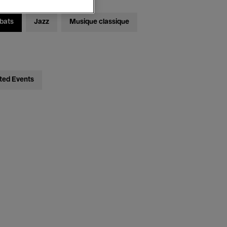
bats
Jazz
Musique classique
ted Events